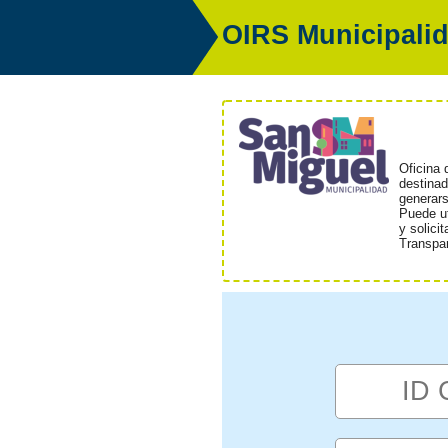
OIRS Municipalid
Oficina 
destinad
generars
Puede ut
y solici
Transpa